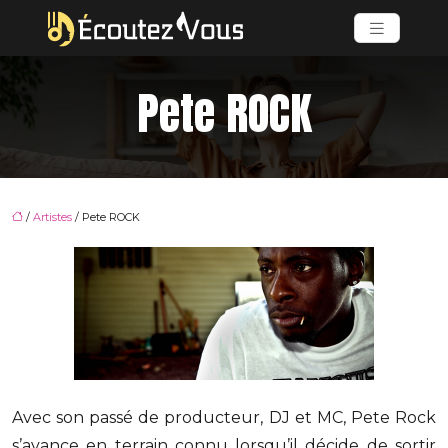
Pete ROCK
/
Artistes
/ Pete ROCK
Avec son passé de producteur, DJ et MC, Pete Rock
s’avance en terrain connu lorsqu’il décide de sortir