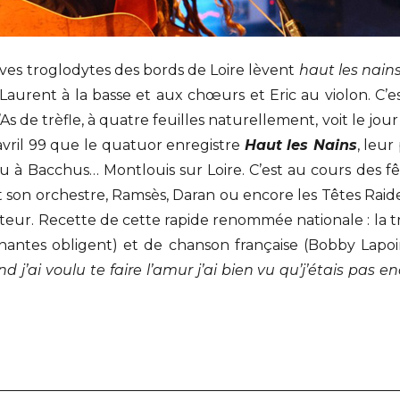
caves troglodytes des bords de Loire lèvent
haut les nain
 Laurent à la basse et aux chœurs et Eric au violon.
C’e
’As de trèfle, à quatre feuilles naturellement, voit le jou
 avril 99 que le quatuor enregistre
Haut les Nains
, leu
plu à Bacchus… Montlouis sur Loire. C’est au cours des 
t son orchestre, Ramsès, Daran ou encore les Têtes Raide
teur. Recette de cette rapide renommée nationale : la t
antes obligent) et de chanson française (Bobby Lapoin
d j’ai voulu te faire l’amur j’ai bien vu qu’j’étais pas 